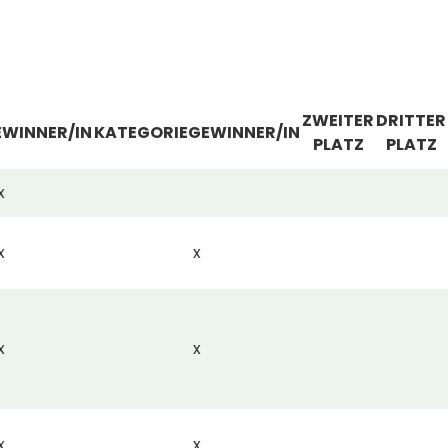
ZWEITER
DRITTER
WINNER/IN
KATEGORIEGEWINNER/IN
PLATZ
PLATZ
x
x
x
x
x
x
x