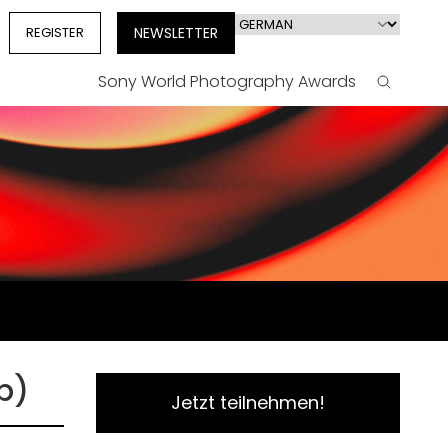
Select
REGISTER
NEWSLETTER
your
language
Sony World Photography Awards
Search
b)
Jetzt teilnehmen!