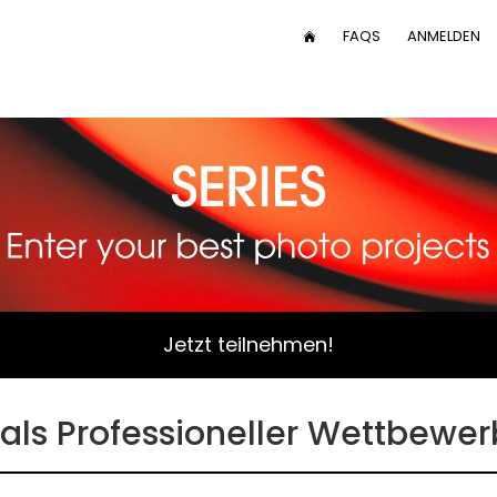
User
FAQS
ANMELDEN
HOME
menu
in
v
Jetzt teilnehmen!
ls Professioneller Wettbewer