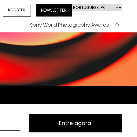
Select
REGISTER
NEWSLETTER
your
language
Sony World Photography Awards
Search
Entre agora!