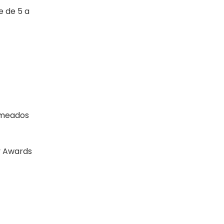
e de 5 a
nomeados
y Awards