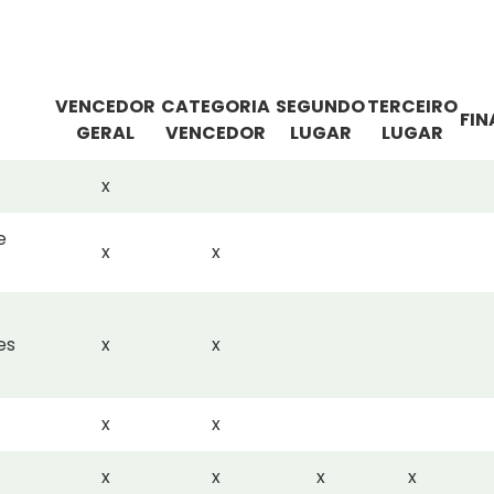
VENCEDOR
CATEGORIA
SEGUNDO
TERCEIRO
FIN
GERAL
VENCEDOR
LUGAR
LUGAR
x
e
x
x
es
x
x
x
x
x
x
x
x