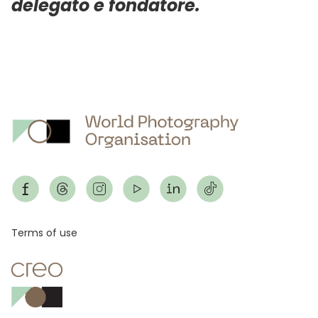
delegato e fondatore.
Footer
Terms of use