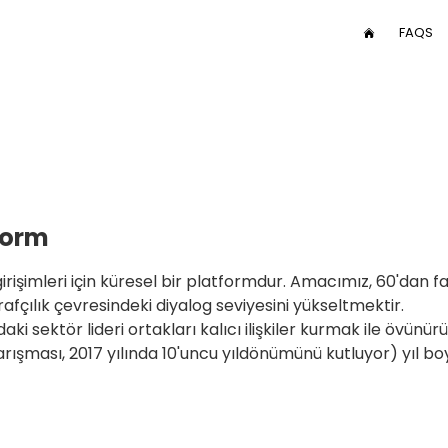
User
FAQS
HOME
menu
Main
nav
tform
irişimleri için küresel bir platformdur. Amacımız, 60'dan fa
afçılık çevresindeki diyalog seviyesini yükseltmektir.
 sektör lideri ortakları kalıcı ilişkiler kurmak ile övünür
rışması, 2017 yılında 10'uncu yıldönümünü kutluyor) yıl b