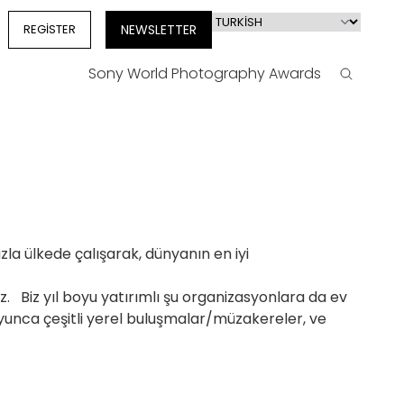
Select
REGISTER
NEWSLETTER
your
language
Sony World Photography Awards
Search
zla ülkede çalışarak, dünyanın en iyi
üz. Biz yıl boyu yatırımlı şu organizasyonlara da ev
oyunca çeşitli yerel buluşmalar/müzakereler, ve