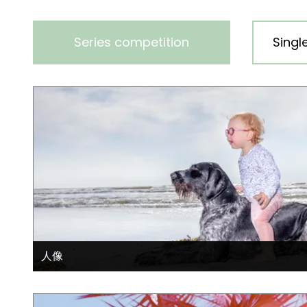
Series competition
Singl
人像