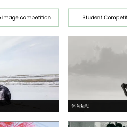
e Image competition
Student Competit
体育运动