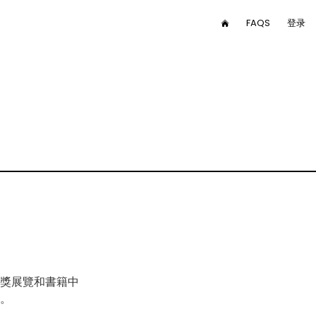
User
FAQS
登录
HOME
menu
Main
nav
獎展覽和書籍中
。