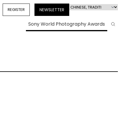
Select
REGISTER
NEWSLETTER
your
language
Sony World Photography Awards
Search