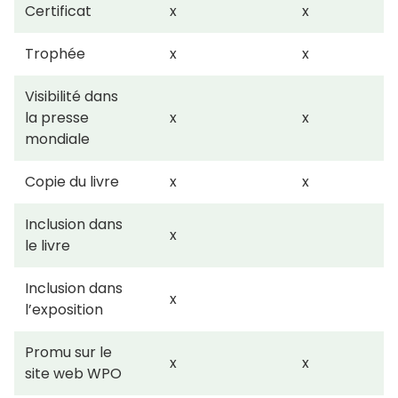
Certificat
x
x
Trophée
x
x
Visibilité dans
la presse
x
x
mondiale
Copie du livre
x
x
Inclusion dans
x
le livre
Inclusion dans
x
l’exposition
Promu sur le
x
x
site web WPO