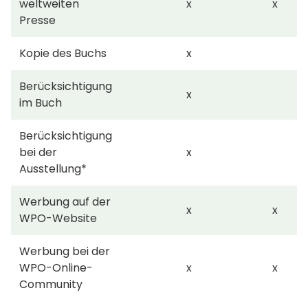
weltweiten
x
x
Presse
Kopie des Buchs
x
Berücksichtigung
x
im Buch
Berücksichtigung
bei der
x
Ausstellung*
Werbung auf der
x
x
WPO-Website
Werbung bei der
WPO-Online-
x
x
Community